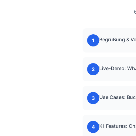
Begrüßung & Vo
1
Live-Demo: Wha
2
Use Cases: Buc
3
KI-Features: Ch
4