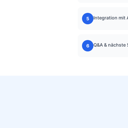
Integration mit
5
Q&A & nächste S
6